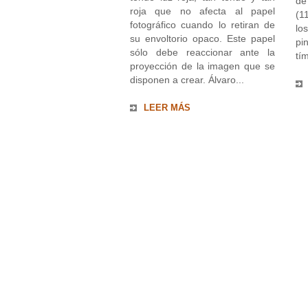
de
roja que no afecta al papel
(1
fotográfico cuando lo retiran de
lo
su envoltorio opaco. Este papel
pi
sólo debe reaccionar ante la
tím
proyección de la imagen que se
disponen a crear. Álvaro...
LEER MÁS