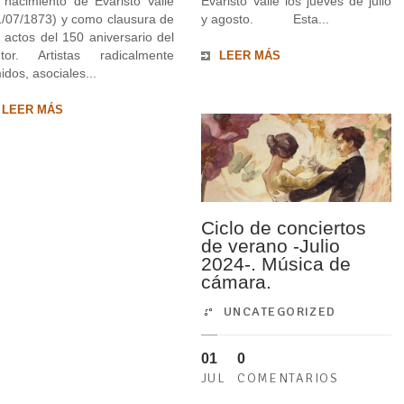
 nacimiento de Evaristo Valle
Evaristo Valle los jueves de julio
1/07/1873) y como clausura de
y agosto. Esta...
s actos del 150 aniversario del
ntor. Artistas radicalmente
LEER MÁS
idos, asociales...
LEER MÁS
Ciclo de conciertos
de verano -Julio
2024-. Música de
cámara.
UNCATEGORIZED
01
0
JUL
COMENTARIOS