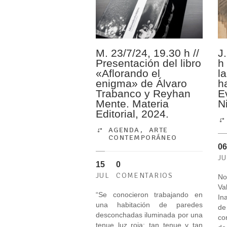
M. 23/7/24, 19.30 h //
J
Presentación del libro
h
«Aflorando el
l
enigma» de Álvaro
h
Trabanco y Reyhan
Ev
Mente. Materia
N
Editorial, 2024.
AGENDA
,
ARTE
CONTEMPORÁNEO
06
J
15
0
JUL
COMENTARIOS
No
V
“Se conocieron trabajando en
In
una habitación de paredes
de
desconchadas iluminada por una
co
tenue luz roja; tan tenue y tan