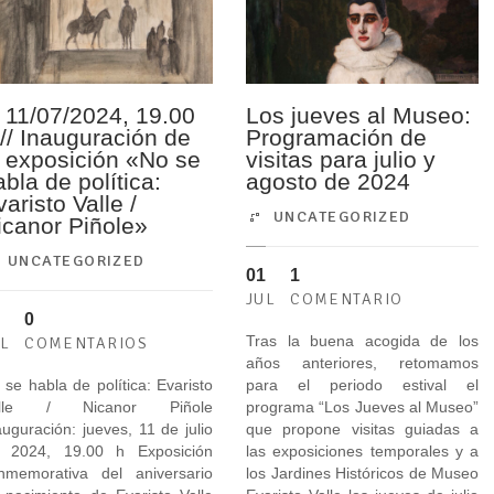
. 11/07/2024, 19.00
Los jueves al Museo:
 // Inauguración de
Programación de
a exposición «No se
visitas para julio y
abla de política:
agosto de 2024
aristo Valle /
UNCATEGORIZED
icanor Piñole»
UNCATEGORIZED
01
1
JUL
COMENTARIO
0
Tras la buena acogida de los
UL
COMENTARIOS
años anteriores, retomamos
 se habla de política: Evaristo
para el periodo estival el
alle / Nicanor Piñole
programa “Los Jueves al Museo”
auguración: jueves, 11 de julio
que propone visitas guiadas a
 2024, 19.00 h Exposición
las exposiciones temporales y a
nmemorativa del aniversario
los Jardines Históricos de Museo