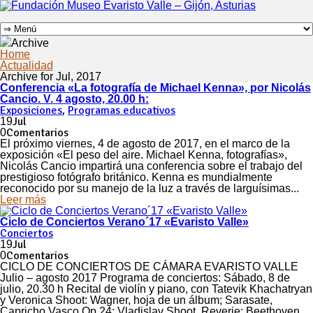
Archive
Home
Actualidad
Archive for Jul, 2017
Conferencia «La fotografía de Michael Kenna», por Nicolás
Cancio. V. 4 agosto, 20.00 h:
Exposiciones
,
Programas educativos
Jul
19
Comentarios
0
El próximo viernes, 4 de agosto de 2017, en el marco de la
exposición «El peso del aire. Michael Kenna, fotografías»,
Nicolás Cancio impartirá una conferencia sobre el trabajo del
prestigioso fotógrafo británico. Kenna es mundialmente
reconocido por su manejo de la luz a través de larguísimas...
Leer más
Ciclo de Conciertos Verano´17 «Evaristo Valle»
Conciertos
Jul
19
Comentarios
0
CICLO DE CONCIERTOS DE CÁMARA EVARISTO VALLE
Julio – agosto 2017 Programa de conciertos: Sábado, 8 de
julio, 20.30 h Recital de violín y piano, con Tatevik Khachatryan
y Veronica Shoot: Wagner, hoja de un álbum; Sarasate,
Capricho Vasco Op.24; Vladislav Shoot, Reverie; Beethoven,