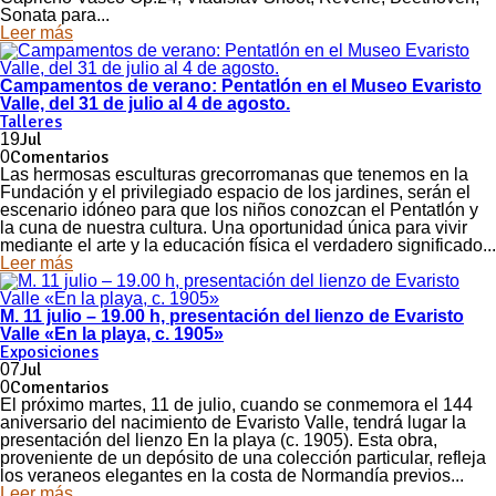
Sonata para...
Leer más
Campamentos de verano: Pentatlón en el Museo Evaristo
Valle, del 31 de julio al 4 de agosto.
Talleres
Jul
19
Comentarios
0
Las hermosas esculturas grecorromanas que tenemos en la
Fundación y el privilegiado espacio de los jardines, serán el
escenario idóneo para que los niños conozcan el Pentatlón y
la cuna de nuestra cultura. Una oportunidad única para vivir
mediante el arte y la educación física el verdadero significado...
Leer más
M. 11 julio – 19.00 h, presentación del lienzo de Evaristo
Valle «En la playa, c. 1905»
Exposiciones
Jul
07
Comentarios
0
El próximo martes, 11 de julio, cuando se conmemora el 144
aniversario del nacimiento de Evaristo Valle, tendrá lugar la
presentación del lienzo En la playa (c. 1905). Esta obra,
proveniente de un depósito de una colección particular, refleja
los veraneos elegantes en la costa de Normandía previos...
Leer más