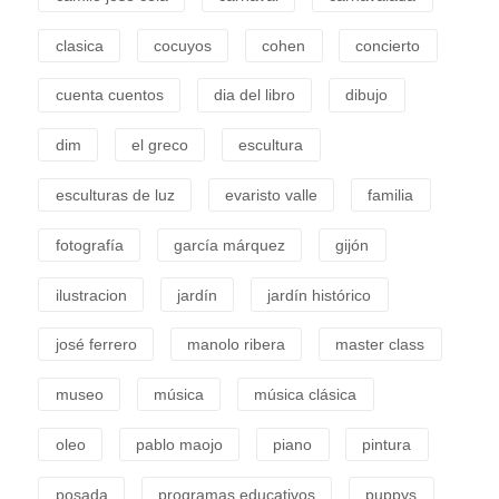
clasica
cocuyos
cohen
concierto
cuenta cuentos
dia del libro
dibujo
dim
el greco
escultura
esculturas de luz
evaristo valle
familia
fotografía
garcía márquez
gijón
ilustracion
jardín
jardín histórico
josé ferrero
manolo ribera
master class
museo
música
música clásica
oleo
pablo maojo
piano
pintura
posada
programas educativos
puppys