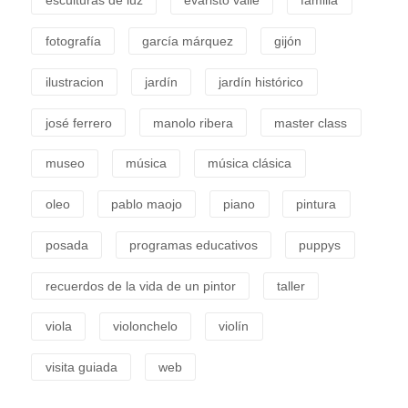
esculturas de luz
evaristo valle
familia
fotografía
garcía márquez
gijón
ilustracion
jardín
jardín histórico
josé ferrero
manolo ribera
master class
museo
música
música clásica
oleo
pablo maojo
piano
pintura
posada
programas educativos
puppys
recuerdos de la vida de un pintor
taller
viola
violonchelo
violín
visita guiada
web