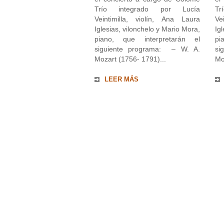
Trío integrado por Lucía
Tr
Veintimilla, violín, Ana Laura
Ve
Iglesias, vilonchelo y Mario Mora,
Ig
piano, que interpretarán el
pi
siguiente programa: – W. A.
si
Mozart (1756- 1791)...
Mo
LEER MÁS