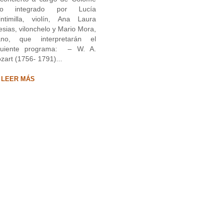
ío integrado por Lucía
intimilla, violín, Ana Laura
lesias, vilonchelo y Mario Mora,
ano, que interpretarán el
guiente programa: – W. A.
zart (1756- 1791)...
LEER MÁS