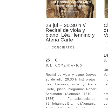
28 jul – 20.30 h //
C
Recital de viola y
d
piano: Lèa Hennino y
V
Atena Carte
CONCIERTOS
14
25
0
J
JUL
COMENTARIOS
Un
Recital de viola y piano Jueves
Va
28 de julio, 20.30 h Intérpretes:
mu
Lèa Hennino, viola y Atena
d
Carte, piano Programa: Robert
«
Schumann (Alemania 1810 –
pr
1856) Fantasiestucke op.
in
73 Johannes Brahms (Alemania,
de