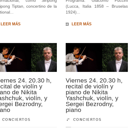
ternacional, como Siripong
Programa: Giacomo Puccini
ripong Tiptan, concertino de la
(Lucca, Italia 1858 – Bruselas
ional...
1924)...
LEER MÁS
LEER MÁS
iernes 24. 20.30 h,
Viernes 24. 20.30 h,
cital de violín y
recital de violín y
iano de Nikita
piano de Nikita
ashchuk, violín, y
Yashchuk, violín, y
ergei Bezrodny,
Sergei Bezrodny,
iano
piano
CONCIERTOS
CONCIERTOS