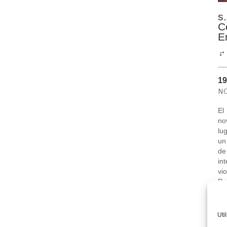
s
C
E
19
N
E
no
lu
un
de
in
vi
Pa
S
Al
Ign
Uti