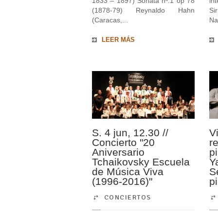
1833 – 1897) Sonata nº.1 op 78
in
(1878-79) Reynaldo Hahn
Si
(Caracas,...
Nat
LEER MÁS
S. 4 jun, 12.30 //
V
Concierto "20
re
Aniversario
p
Tchaikovsky Escuela
Y
de Música Viva
S
(1996-2016)"
p
CONCIERTOS