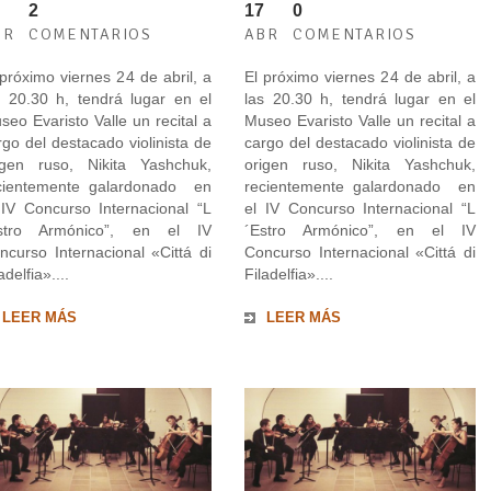
2
17
0
BR
COMENTARIOS
ABR
COMENTARIOS
 próximo viernes 24 de abril, a
El próximo viernes 24 de abril, a
s 20.30 h, tendrá lugar en el
las 20.30 h, tendrá lugar en el
seo Evaristo Valle un recital a
Museo Evaristo Valle un recital a
rgo del destacado violinista de
cargo del destacado violinista de
igen ruso, Nikita Yashchuk,
origen ruso, Nikita Yashchuk,
cientemente galardonado en
recientemente galardonado en
 IV Concurso Internacional “L
el IV Concurso Internacional “L
stro Armónico”, en el IV
´Estro Armónico”, en el IV
ncurso Internacional «Cittá di
Concurso Internacional «Cittá di
adelfia»....
Filadelfia»....
LEER MÁS
LEER MÁS