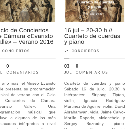
iclo de Conciertos
16 jul – 20-30 h //
e Cámara «Evaristo
Cuarteto de cuerdas
alle» – Verano 2016
y piano
CONCIERTOS
CONCIERTOS
0
03
0
UL
COMENTARIOS
JUL
COMENTARIOS
 año más, el Museo Evaristo
Cuarteto de cuerdas y piano
lle presenta su programación
Sábado 16 de julio, 20.30 h
sical de verano con el Ciclo
Intérpretes: Siripong Tiptan,
e Conciertos de Cámara
violín; Ignacio Rodríguez
Evaristo Valle». Una
Martínez de Aguirre, violín; David
ogramación músical que
Abrahamyan, viola; Jaime Calvo-
cluye a algunos de los más
Morillo Rapado, violonchelo y
stacados intérpretes a nivel
Sergey Bezrodny, piano.