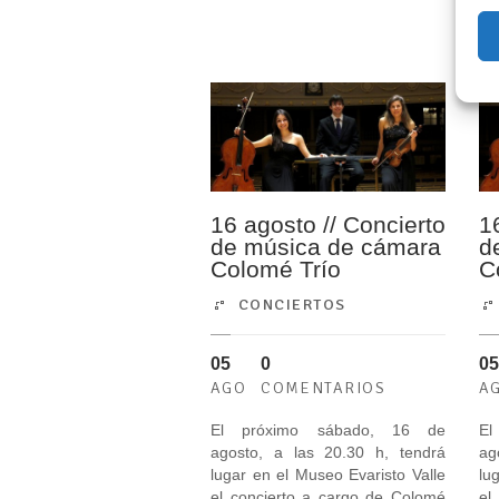
16 agosto // Concierto
1
de música de cámara
d
Colomé Trío
C
CONCIERTOS
05
0
05
AGO
COMENTARIOS
A
El próximo sábado, 16 de
El
agosto, a las 20.30 h, tendrá
ag
lugar en el Museo Evaristo Valle
lu
el concierto a cargo de Colomé
el