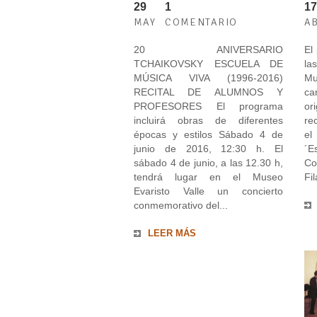
29
1
17
MAY
COMENTARIO
A
20 ANIVERSARIO
El
TCHAIKOVSKY ESCUELA DE
la
MÚSICA VIVA (1996-2016)
Mu
RECITAL DE ALUMNOS Y
ca
PROFESORES El programa
or
incluirá obras de diferentes
re
épocas y estilos Sábado 4 de
el
junio de 2016, 12:30 h. El
´E
sábado 4 de junio, a las 12.30 h,
Co
tendrá lugar en el Museo
Fil
Evaristo Valle un concierto
conmemorativo del...
LEER MÁS