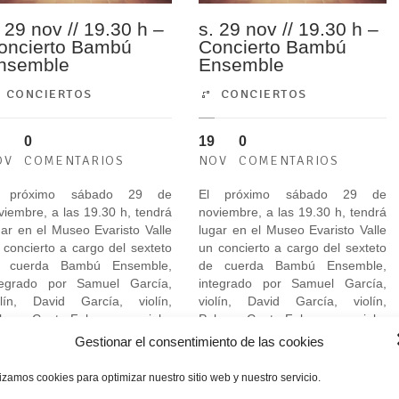
. 29 nov // 19.30 h –
s. 29 nov // 19.30 h –
oncierto Bambú
Concierto Bambú
nsemble
Ensemble
CONCIERTOS
CONCIERTOS
0
19
0
OV
COMENTARIOS
NOV
COMENTARIOS
l próximo sábado 29 de
El próximo sábado 29 de
viembre, a las 19.30 h, tendrá
noviembre, a las 19.30 h, tendrá
gar en el Museo Evaristo Valle
lugar en el Museo Evaristo Valle
 concierto a cargo del sexteto
un concierto a cargo del sexteto
 cuerda Bambú Ensemble,
de cuerda Bambú Ensemble,
tegrado por Samuel García,
integrado por Samuel García,
olín, David García, violín,
violín, David García, violín,
loma Cueto-Felgueroso, viola,
Paloma Cueto-Felgueroso, viola,
amuel Espinosa, viola,
Samuel Espinosa, viola,
Gestionar el consentimiento de las cookies
exandre Llano, Cello e
Alexandre Llano, Cello e
acio...
Ignacio...
lizamos cookies para optimizar nuestro sitio web y nuestro servicio.