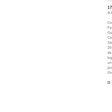
17
M
C
Fe
Gu
Ci
Sá
20
de
lu
un
jó
Or