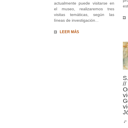
p
actualmente puede visitarse en
es
el museo, realizaremos tres
visitas temáticas, según las
líneas de investigación...
LEER MÁS
S
/
O
vi
G
v
J