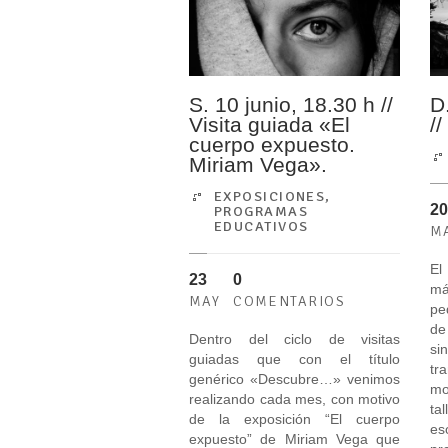
S. 10 junio, 18.30 h //
D
Visita guiada «El
/
cuerpo expuesto.
Miriam Vega».
EXPOSICIONES
,
20
PROGRAMAS
EDUCATIVOS
M
El
23
0
má
MAY
COMENTARIOS
pe
de
Dentro del ciclo de visitas
s
guiadas que con el título
tr
genérico «Descubre…» venimos
mo
realizando cada mes, con motivo
ta
de la exposición “El cuerpo
es
expuesto” de Miriam Vega que