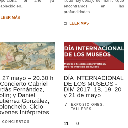
roporciona el arte, ya
¿qué hay debajo del mar?, ¿qué
tablecido en...
encontramos en las
profundidades...
LEER MÁS
LEER MÁS
. 27 mayo – 20.30 h
DÍA INTERNACIONAL
/ Concierto Gabriel
DE LOS MUSEOS -
rdás Fernández,
DIM 2017- 18, 19, 20
olín; y Daniel
y 21 de mayo
utiérrez González,
EXPOSICIONES
,
iolonchelo. Ciclo
TALLERES
óvenes Intérpretes:
CONCIERTOS
11
0