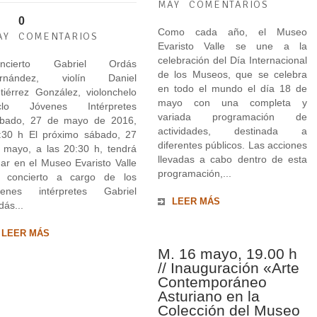
MAY
COMENTARIOS
0
Como cada año, el Museo
AY
COMENTARIOS
Evaristo Valle se une a la
celebración del Día Internacional
oncierto Gabriel Ordás
de los Museos, que se celebra
rnández, violín Daniel
en todo el mundo el día 18 de
tiérrez González, violonchelo
mayo con una completa y
clo Jóvenes Intérpretes
variada programación de
bado, 27 de mayo de 2016,
actividades, destinada a
:30 h El próximo sábado, 27
diferentes públicos. Las acciones
 mayo, a las 20:30 h, tendrá
llevadas a cabo dentro de esta
gar en el Museo Evaristo Valle
programación,...
 concierto a cargo de los
venes intérpretes Gabriel
LEER MÁS
dás...
LEER MÁS
M. 16 mayo, 19.00 h
// Inauguración «Arte
Contemporáneo
Asturiano en la
Colección del Museo