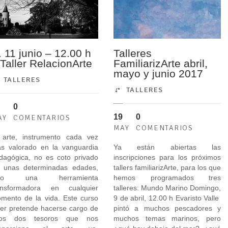
. 11 junio – 12.00 h
Talleres
/ Taller RelacionArte
FamiliarizArte abril,
mayo y junio 2017
TALLERES
TALLERES
0
19
0
AY
COMENTARIOS
MAY
COMENTARIOS
 arte, instrumento cada vez
s valorado en la vanguardia
Ya están abiertas las
dagógica, no es coto privado
inscripciones para los próximos
 unas determinadas edades,
tallers familiarizArte, para los que
ino una herramienta
hemos programados tres
ansformadora en cualquier
talleres: Mundo Marino Domingo,
mento de la vida. Este curso
9 de abril, 12.00 h Evaristo Valle
ller pretende hacerse cargo de
pintó a muchos pescadores y
os dos tesoros que nos
muchos temas marinos, pero