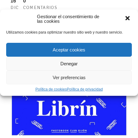
16
0
DIC
COMENTARIOS
Gestionar el consentimiento de
El próximo domingo, 21 de diciembre de 2014, a las 12.00
las cookies
h, tendrá lugar en el Museo Evaristo Valle la presentación
de los trabajos resultantes de la I Convocatoria Librín
Utilizamos cookies para optimizar nuestro sitio web y nuestro servicio.
PhotoBook Club Gijón, donde sus creadores tendrán
ocasión de hacer una presentación de sus trabajos. En
Aceptar cookies
esta convocatoria,...
LEER MÁS
Denegar
Ver preferencias
Política de cookies
Política de privacidad