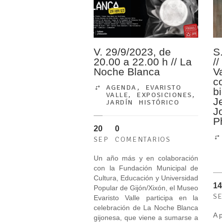
V. 29/9/2023, de
S
20.00 a 22.00 h // La
//
Noche Blanca
V
c
AGENDA
,
EVARISTO
b
VALLE
,
EXPOSICIONES
,
J
JARDÍN HISTÓRICO
J
P
20
0
SEP
COMENTARIOS
Un año más y en colaboración
con la Fundación Municipal de
Cultura, Educación y Universidad
14
Popular de Gijón/Xixón, el Museo
S
Evaristo Valle participa en la
celebración de La Noche Blanca
A 
gijonesa, que viene a sumarse a