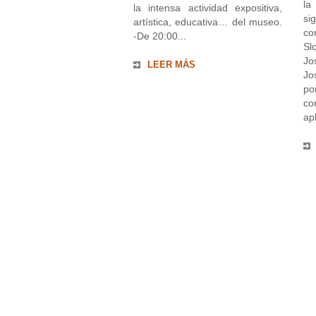
la
la intensa actividad expositiva,
si
artística, educativa… del museo.
co
-De 20:00...
Sl
Jo
LEER MÁS
Jo
po
co
apl