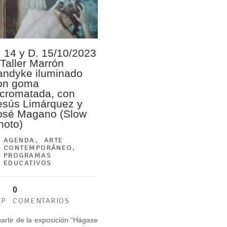
. 14 y D. 15/10/2023
 Taller Marrón
andyke iluminado
on goma
icromatada, con
esús Limárquez y
osé Magano (Slow
hoto)
AGENDA
,
ARTE
CONTEMPORÁNEO
,
PROGRAMAS
EDUCATIVOS
0
EP
COMENTARIOS
partir de la exposición “Hágase