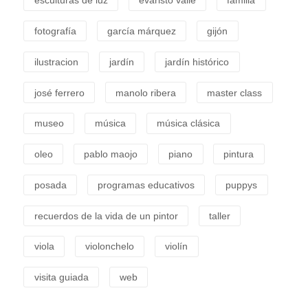
esculturas de luz
evaristo valle
familia
fotografía
garcía márquez
gijón
ilustracion
jardín
jardín histórico
josé ferrero
manolo ribera
master class
museo
música
música clásica
oleo
pablo maojo
piano
pintura
posada
programas educativos
puppys
recuerdos de la vida de un pintor
taller
viola
violonchelo
violín
visita guiada
web