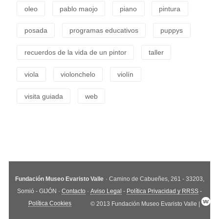
oleo
pablo maojo
piano
pintura
posada
programas educativos
puppys
recuerdos de la vida de un pintor
taller
viola
violonchelo
violín
visita guiada
web
Fundación Museo Evaristo Valle
· Camino de Cabueñes, 261 - 33203,
Somió - GIJÓN ·
Contacto
·
Aviso Legal
-
Política Privacidad y RRSS
-
Política Cookies
© 2013 Fundación Museo Evaristo Valle |