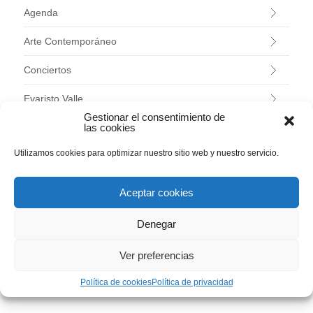
Agenda
Arte Contemporáneo
Conciertos
Evaristo Valle
Gestionar el consentimiento de
las cookies
Exposiciones
Utilizamos cookies para optimizar nuestro sitio web y nuestro servicio.
Investigación
Jardín Histórico
Aceptar cookies
Programas educativos
Denegar
Talleres
Ver preferencias
Uncategorized
Política de cookies
Política de privacidad