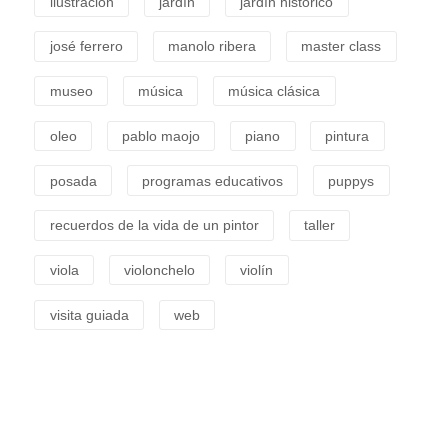
ilustracion
jardín
jardín histórico
josé ferrero
manolo ribera
master class
museo
música
música clásica
oleo
pablo maojo
piano
pintura
posada
programas educativos
puppys
recuerdos de la vida de un pintor
taller
viola
violonchelo
violín
visita guiada
web