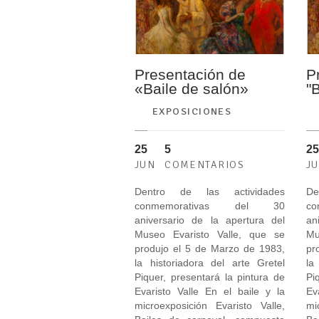
Presentación de
P
«Baile de salón»
"
EXPOSICIONES
25
5
25
JUN
COMENTARIOS
J
Dentro de las actividades
De
conmemorativas del 30
c
aniversario de la apertura del
an
Museo Evaristo Valle, que se
Mu
produjo el 5 de Marzo de 1983,
pr
la historiadora del arte Gretel
la
Piquer, presentará la pintura de
Pi
Evaristo Valle En el baile y la
Ev
microexposición Evaristo Valle,
mi