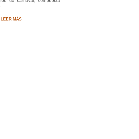
iles de carnaval, compuesta
...
LEER MÁS