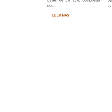
Bailes de carnaval, compuesta
Ba
por...
por
LEER MÁS