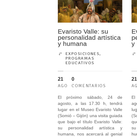
Evaristo Valle: su
E
personalidad artística
p
y humana
y
EXPOSICIONES
,
PROGRAMAS
EDUCATIVOS
21
0
21
AGO
COMENTARIOS
A
El próximo sábado, 24 de
El
agosto, a las 17.30 h, tendrá
ag
lugar en el Museo Evaristo Valle
lu
(Somió – Gijón) una visita guiada
(S
que bajo el título Evaristo Valle:
qu
su personalidad artística y
su
humana, nos acercará al genial
hu