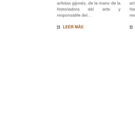
artistas gijonés, de la mano de la
ar
historiadora del arte y
h
responsable del...
re
LEER MÁS