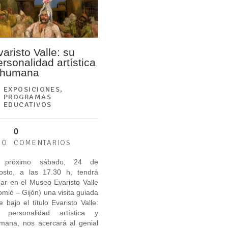
varisto Valle: su
ersonalidad artística
 humana
EXPOSICIONES
,
PROGRAMAS
EDUCATIVOS
0
GO
COMENTARIOS
 próximo sábado, 24 de
osto, a las 17.30 h, tendrá
gar en el Museo Evaristo Valle
omió – Gijón) una visita guiada
e bajo el título Evaristo Valle:
 personalidad artística y
mana, nos acercará al genial