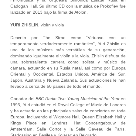
Philomusica y la Orquesta Sinfónica Estatal Rusa en
Cadogan Hall. Su último CD con la música de Prokofiev fue
lanzado en 2013 bajo la firma de Atolón.
YURI ZHISLIN
, violín y viola
Descrito por The Strad como “Virtuoso con un
temperamento verdaderamente romántico”, Yuri Zhislin es
uno de los músicos más versátiles de su generación,
dominando igualmente el violín y la viola. Zhislin disfruta de
una sobresaliente carrera como solista y músico de
cámara, actuando en su Rusia natal, así como por Europa
Oriental y Occidental, Estados Unidos, América del Sur,
Japón, Australia y Nueva Zelanda. Sus actuaciones le han
llevado a cerca de 60 países de todo el mundo.
Ganador del
BBC Radio Two Young Musician of the Year
en
1993, Yuri estudió en el Royal College of Music de Londres
y ha actuado en las principales salas de conciertos en toda
Europa, incluyendo el Wigmore Hall, Queen Elizabeth Hall y
Kings Place en Londres, Het Concertgebouw de
Amsterdam, Salle Cortot y la Salle Gaveau de París,
Stadcasino en Basilea y Kolarac en Belgrado.