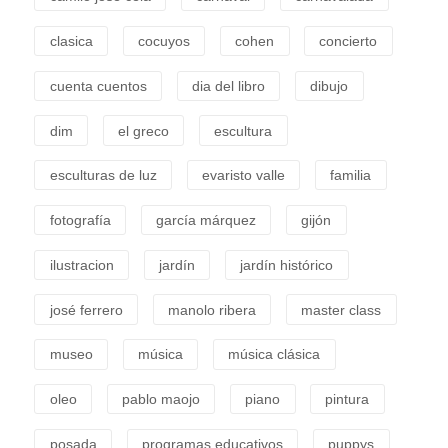
clasica
cocuyos
cohen
concierto
cuenta cuentos
dia del libro
dibujo
dim
el greco
escultura
esculturas de luz
evaristo valle
familia
fotografía
garcía márquez
gijón
ilustracion
jardín
jardín histórico
josé ferrero
manolo ribera
master class
museo
música
música clásica
oleo
pablo maojo
piano
pintura
posada
programas educativos
puppys