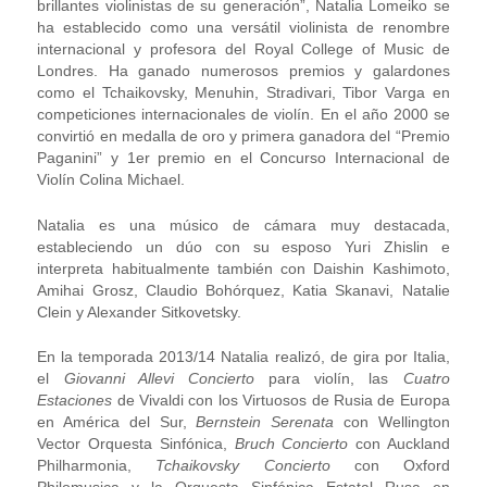
brillantes violinistas de su generación”, Natalia Lomeiko se
ha establecido como una versátil violinista de renombre
internacional y profesora del Royal College of Music de
Londres. Ha ganado numerosos premios y galardones
como el Tchaikovsky, Menuhin, Stradivari, Tibor Varga en
competiciones internacionales de violín. En el año 2000 se
convirtió en medalla de oro y primera ganadora del “Premio
Paganini” y 1
er
premio en el Concurso Internacional de
Violín Colina Michael.
Natalia es una músico de cámara muy destacada​​,
estableciendo un dúo con su esposo Yuri Zhislin e
interpreta habitualmente también con Daishin Kashimoto,
Amihai Grosz, Claudio Bohórquez, Katia Skanavi, Natalie
Clein y Alexander Sitkovetsky.
En la temporada 2013/14 Natalia realizó, de gira por Italia,
el
Giovanni Allevi Concierto
para violín, las
Cuatro
Estaciones
de Vivaldi con los Virtuosos de Rusia de Europa
en América del Sur,
Bernstein Serenata
con Wellington
Vector Orquesta Sinfónica,
Bruch Concierto
con Auckland
Philharmonia,
Tchaikovsky Concierto
con Oxford