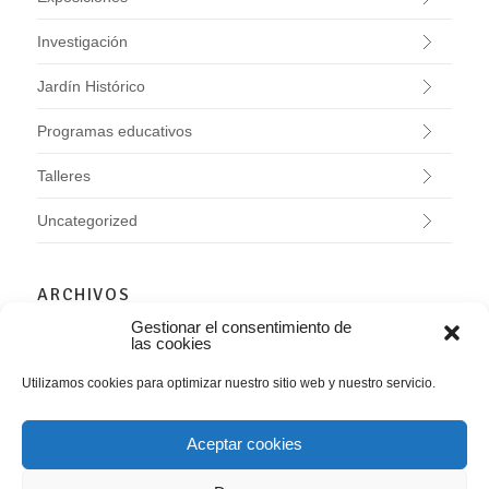
Investigación
Jardín Histórico
Programas educativos
Talleres
Uncategorized
ARCHIVOS
Gestionar el consentimiento de
agosto 2026
las cookies
julio 2026
Utilizamos cookies para optimizar nuestro sitio web y nuestro servicio.
junio 2026
mayo 2026
abril 2026
Aceptar cookies
marzo 2026
febrero 2026