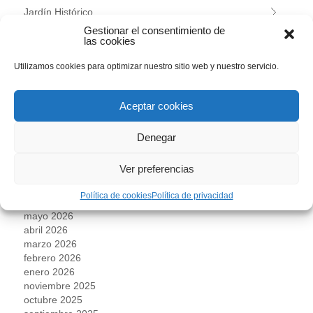
Jardín Histórico
Gestionar el consentimiento de
Programas educativos
las cookies
Utilizamos cookies para optimizar nuestro sitio web y nuestro servicio.
Talleres
Uncategorized
Aceptar cookies
Denegar
ARCHIVOS
Ver preferencias
agosto 2026
julio 2026
Política de cookies
Política de privacidad
junio 2026
mayo 2026
abril 2026
marzo 2026
febrero 2026
enero 2026
noviembre 2025
octubre 2025