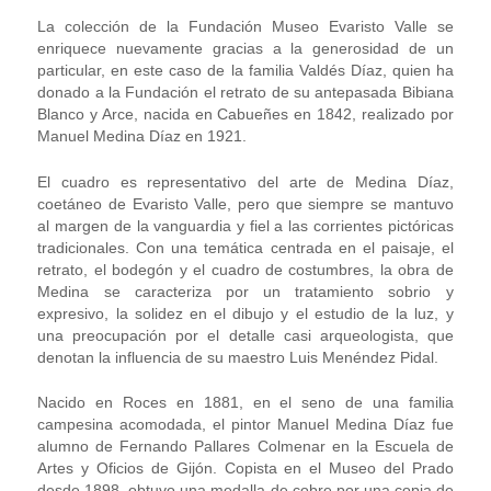
La colección de la Fundación Museo Evaristo Valle se
enriquece nuevamente gracias a la generosidad de un
particular, en este caso de la familia Valdés Díaz, quien ha
donado a la Fundación el retrato de su antepasada Bibiana
Blanco y Arce, nacida en Cabueñes en 1842, realizado por
Manuel Medina Díaz en 1921.
El cuadro es representativo del arte de Medina Díaz,
coetáneo de Evaristo Valle, pero que siempre se mantuvo
al margen de la vanguardia y fiel a las corrientes pictóricas
tradicionales. Con una temática centrada en el paisaje, el
retrato, el bodegón y el cuadro de costumbres, la obra de
Medina se caracteriza por un tratamiento sobrio y
expresivo, la solidez en el dibujo y el estudio de la luz, y
una preocupación por el detalle casi arqueologista, que
denotan la influencia de su maestro Luis Menéndez Pidal.
Nacido en Roces en 1881, en el seno de una familia
campesina acomodada, el pintor Manuel Medina Díaz fue
alumno de Fernando Pallares Colmenar en la Escuela de
Artes y Oficios de Gijón. Copista en el Museo del Prado
desde 1898, obtuvo una medalla de cobre por una copia de