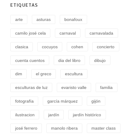
ETIQUETAS
arte
asturas
bonafoux
camilo josé cela
carnaval
carnavalada
clasica
cocuyos
cohen
concierto
cuenta cuentos
dia del libro
dibujo
dim
el greco
escultura
esculturas de luz
evaristo valle
familia
fotografía
garcía márquez
gijón
ilustracion
jardín
jardín histórico
josé ferrero
manolo ribera
master class