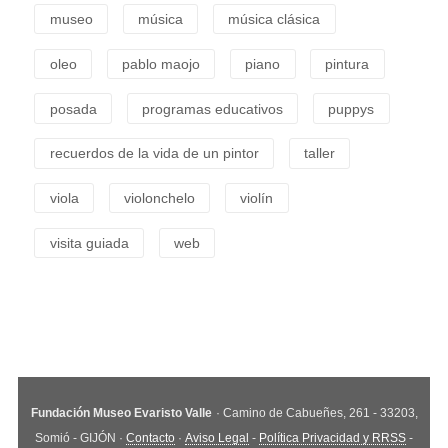
museo
música
música clásica
oleo
pablo maojo
piano
pintura
posada
programas educativos
puppys
recuerdos de la vida de un pintor
taller
viola
violonchelo
violín
visita guiada
web
Fundación Museo Evaristo Valle
· Camino de Cabueñes, 261 - 33203,
Somió - GIJÓN ·
Contacto
·
Aviso Legal
-
Política Privacidad y RRSS
-