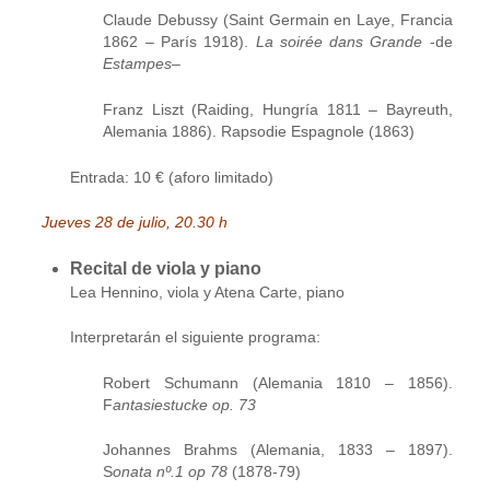
Claude Debussy (Saint Germain en Laye, Francia
1862 – París 1918).
La soirée dans Grande
-de
Estampes
–
Franz Liszt (Raiding, Hungría 1811 – Bayreuth,
Alemania 1886). Rapsodie Espagnole (1863)
Entrada: 10 € (aforo limitado)
Jueves 28 de julio, 20.30 h
Recital de viola y piano
Lea Hennino, viola y Atena Carte, piano
Interpretarán el siguiente programa:
Robert Schumann (Alemania 1810 – 1856).
F
antasiestucke op. 73
Johannes Brahms (Alemania, 1833 – 1897).
S
onata nº.1 op 78
(1878-79)