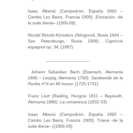
Isaac Álbeniz (Campodrón, España 1860 –
Cambo Les Bains, Francia 1909).
Evocación
-de
la suite
Iberia
– (1905-09).
Nicolái Rimski-Kórsakov (Nóvgorod, Rusia 1844 –
San Petersburgo, Rusia 1908).
Capriccio
espagnol op. 34,
(1887)
__________________
Johann Sebastian Bach (Eisenach, Alemania
1685 – Leizpig, Alemania 1750).
Sarabande de la
Partita nº.6 en Mi menor
(1725-1731)
Franz Liszt (Raiding, Hungría 1811 – Bayreuth,
Alemania 1886).
La romanesca
(1832-33)
Isaac Álbeniz (Campodrón, España 1860 –
Cambo Les Bains, Francia 1909). T
riana
-de la
suite
Iberia
– ((1905-09)