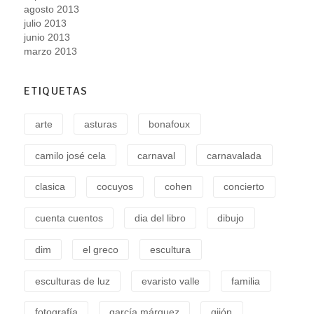
agosto 2013
julio 2013
junio 2013
marzo 2013
ETIQUETAS
arte
asturas
bonafoux
camilo josé cela
carnaval
carnavalada
clasica
cocuyos
cohen
concierto
cuenta cuentos
dia del libro
dibujo
dim
el greco
escultura
esculturas de luz
evaristo valle
familia
fotografía
garcía márquez
gijón