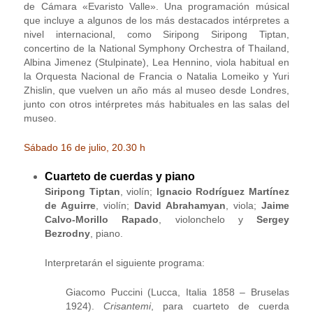
de Cámara «Evaristo Valle». Una programación músical
que incluye a algunos de los más destacados intérpretes a
nivel internacional, como Siripong Siripong Tiptan,
concertino de la National Symphony Orchestra of Thailand,
Albina Jimenez (Stulpinate), Lea Hennino, viola habitual en
la Orquesta Nacional de Francia o Natalia Lomeiko y Yuri
Zhislin, que vuelven un año más al museo desde Londres,
junto con otros intérpretes más habituales en las salas del
museo.
Sábado 16 de julio, 20.30 h
Cuarteto de cuerdas y piano
Siripong Tiptan
, violín;
Ignacio Rodríguez Martínez
de Aguirre
, violín;
David Abrahamyan
, viola;
Jaime
Calvo-Morillo Rapado
, violonchelo y
Sergey
Bezrodny
, piano.
Interpretarán el siguiente programa:
Giacomo Puccini (Lucca, Italia 1858 – Bruselas
1924).
Crisantemi
, para cuarteto de cuerda