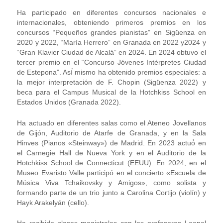
Ha participado en diferentes concursos nacionales e
internacionales, obteniendo primeros premios en los
concursos “Pequeños grandes pianistas” en Sigüenza en
2020 y 2022, “María Herrero” en Granada en 2022 y2024 y
“Gran Klavier Ciudad de Alcalá” en 2024. En 2024 obtuvo el
tercer premio en el “Concurso Jóvenes Intérpretes Ciudad
de Estepona”. Así́ mismo ha obtenido premios especiales: a
la mejor interpretación de F. Chopin (Sigüenza 2022) y
beca para el Campus Musical de la Hotchkiss School en
Estados Unidos (Granada 2022).
Ha actuado en diferentes salas como el Ateneo Jovellanos
de Gijón, Auditorio de Atarfe de Granada, y en la Sala
Hinves (Pianos «Steinway») de Madrid. En 2023 actuó́ en
el Carnegie Hall de Nueva York y en el Auditorio de la
Hotchkiss School de Connecticut (EEUU). En 2024, en el
Museo Evaristo Valle participó en el concierto «Escuela de
Música Viva Tchaikovsky y Amigos», como solista y
formando parte de un trio junto a Carolina Cortijo (violín) y
Hayk Arakelyán (cello).