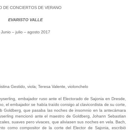
O DE CONCIERTOS DE VERANO
EVARISTO VALLE
Junio – julio – agosto 2017
stina Gestido, viola; Teresa Valente, violonchelo
serling, embajador ruso ante el Electorado de Sajonia en Dresde,
, el embajador se había traído consigo al clavicordista de su corte,
ieb Goldberg, que pasaba las noches de insomnio en la antecámara
eyserling mencionó ante el maestro de Goldberg, Johann Sebastian
ales, suaves pero vivaces, que aliviasen sus noches en vela. Bach,
o como compositor de la corte del Elector de Sajonia, escribió