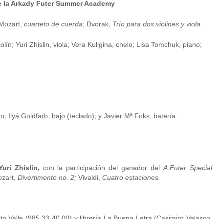
e la Arkady Futer Summer Academy
 Mozart,
cuarteto de cuerda
; Dvorak,
Trío para dos violines y viola
ín; Yuri Zhislin, viola; Vera Kuligina, chelo; Lisa Tomchuk, piano;
ano; Ilyá Goldfarb, bajo (teclado); y Javier Mª Foks, batería.
Yuri Zhislin,
con la participación del ganador del
A.Futer Special
zart,
Divertimento no. 2;
Vivaldi,
Cuatro estaciones.
o Valle (985 33 40 00) y librería La Buena Letra (Casimiro Velasco,