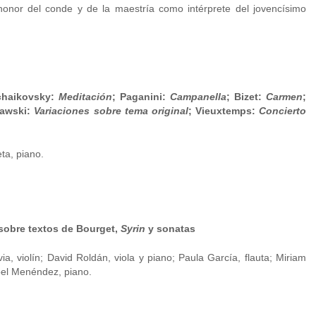
honor del conde y de la maestría como intérprete del jovencísimo
chaikovsky:
Meditación
; Paganini:
Campanella
; Bizet:
Carmen
;
iawski:
Variaciones sobre tema original
; Vieuxtemps:
Concierto
ta, piano.
sobre textos de Bourget,
Syrin
y sonatas
, violín; David Roldán, viola y piano; Paula García, flauta; Miriam
oel Menéndez, piano.