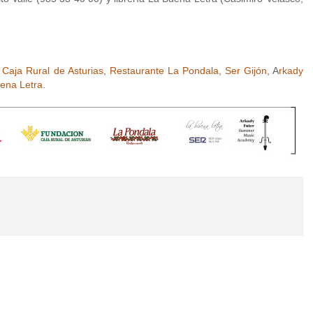
,
Caja Rural de Asturias
,
Restaurante La Pondala
,
Ser Gijón
, A
rkady
uena Letra
.