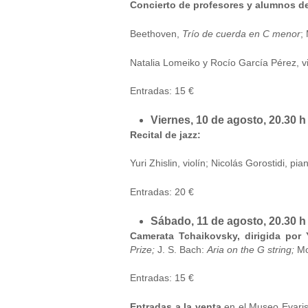
Concierto de profesores y alumnos d
Beethoven,
Trío de cuerda en C menor
;
Natalia Lomeiko y Rocío García Pérez, viol
Entradas: 15 €
Viernes, 10 de agosto, 20.30 h
Recital de jazz:
Yuri Zhislin, violín; Nicolás Gorostidi, pi
Entradas: 20 €
Sábado, 11 de agosto, 20.30 h
Camerata Tchaikovsky, dirigida por 
Prize;
J. S. Bach:
Aria on the G string;
Mo
Entradas: 15 €
Entradas a la venta
en el Museo Evarist