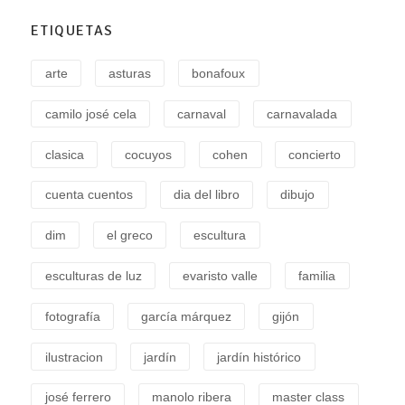
ETIQUETAS
arte
asturas
bonafoux
camilo josé cela
carnaval
carnavalada
clasica
cocuyos
cohen
concierto
cuenta cuentos
dia del libro
dibujo
dim
el greco
escultura
esculturas de luz
evaristo valle
familia
fotografía
garcía márquez
gijón
ilustracion
jardín
jardín histórico
josé ferrero
manolo ribera
master class