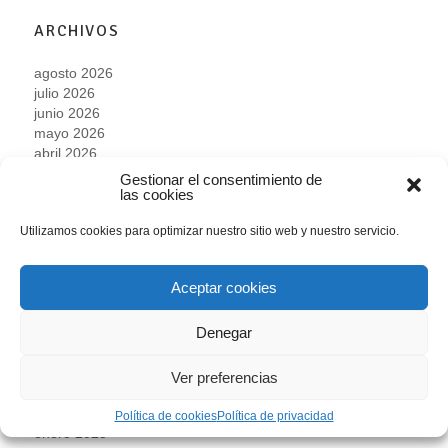
ARCHIVOS
agosto 2026
julio 2026
junio 2026
mayo 2026
abril 2026
marzo 2026
Gestionar el consentimiento de
febrero 2026
las cookies
enero 2026
Utilizamos cookies para optimizar nuestro sitio web y nuestro servicio.
noviembre 2025
octubre 2025
septiembre 2025
Aceptar cookies
agosto 2025
julio 2025
Denegar
junio 2025
mayo 2025
abril 2025
Ver preferencias
marzo 2025
febrero 2025
Política de cookies
Política de privacidad
enero 2025