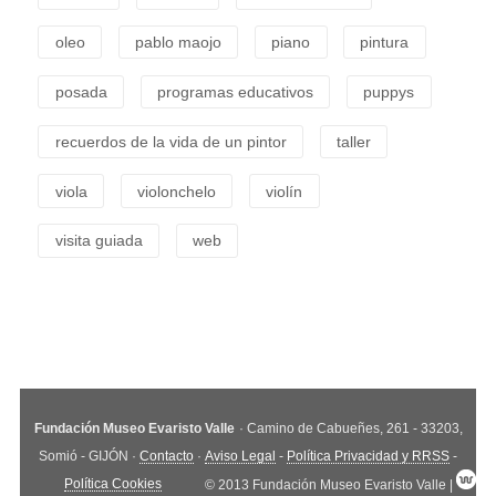
oleo
pablo maojo
piano
pintura
posada
programas educativos
puppys
recuerdos de la vida de un pintor
taller
viola
violonchelo
violín
visita guiada
web
Fundación Museo Evaristo Valle
· Camino de Cabueñes, 261 - 33203,
Somió - GIJÓN ·
Contacto
·
Aviso Legal
-
Política Privacidad y RRSS
-
Política Cookies
© 2013 Fundación Museo Evaristo Valle |