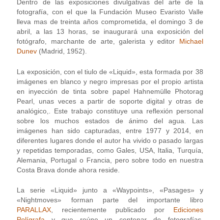
Dentro de las exposiciones divulgativas del arte de la
fotografía, con el que la Fundación Museo Evaristo Valle
lleva mas de treinta años comprometida, el domingo 3 de
abril, a las 13 horas, se inaugurará una exposición del
fotógrafo, marchante de arte, galerista y editor
Michael
Dunev
(Madrid, 1952).
La exposición, con el tiulo de «Liquid», esta formada por 38
imágenes en blanco y negro impresas por el propio artista
en inyección de tinta sobre papel Hahnemülle Photorag
Pearl, unas veces a partir de soporte digital y otras de
analógico,. Este trabajo constituye una reflexión personal
sobre los muchos estados de ánimo del agua. Las
imágenes han sido capturadas, entre 1977 y 2014, en
diferentes lugares donde el autor ha vivido o pasado largas
y repetidas temporadas, como Gales, USA, Italia, Turquía,
Alemania, Portugal o Francia, pero sobre todo en nuestra
Costa Brava donde ahora reside.
La serie «Liquid» junto a «Waypoints», «Pasages» y
«Nightmoves» forman parte del importante libro
PARALLAX
, recientemente publicado por
Ediciones
Polígrafa
y que reúne un centenar de fotografías,