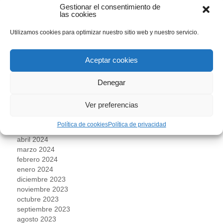
junio 2025
Gestionar el consentimiento de
mayo 2025
las cookies
abril 2025
marzo 2025
Utilizamos cookies para optimizar nuestro sitio web y nuestro servicio.
febrero 2025
enero 2025
Aceptar cookies
diciembre 2024
noviembre 2024
octubre 2024
Denegar
septiembre 2024
agosto 2024
Ver preferencias
julio 2024
junio 2024
Política de cookies
Política de privacidad
mayo 2024
abril 2024
marzo 2024
febrero 2024
enero 2024
diciembre 2023
noviembre 2023
octubre 2023
septiembre 2023
agosto 2023