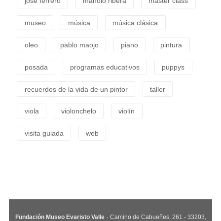
josé ferrero
manolo ribera
master class
museo
música
música clásica
oleo
pablo maojo
piano
pintura
posada
programas educativos
puppys
recuerdos de la vida de un pintor
taller
viola
violonchelo
violín
visita guiada
web
Fundación Museo Evaristo Valle
· Camino de Cabueñes, 261 - 33203,