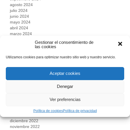
agosto 2024
julio 2024
junio 2024
mayo 2024
abril 2024
marzo 2024
febrero 2024
Gestionar el consentimiento de
enero 2024
las cookies
diciembre 2023
noviembre 2023
Utilizamos cookies para optimizar nuestro sitio web y nuestro servicio.
octubre 2023
septiembre 2023
Aceptar cookies
agosto 2023
julio 2023
junio 2023
Denegar
mayo 2023
abril 2023
Ver preferencias
marzo 2023
febrero 2023
Política de cookies
Política de privacidad
enero 2023
diciembre 2022
noviembre 2022