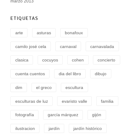
marzo 2013
ETIQUETAS
arte
asturas
bonafoux
camilo josé cela
carnaval
carnavalada
clasica
cocuyos
cohen
concierto
cuenta cuentos
dia del libro
dibujo
dim
el greco
escultura
esculturas de luz
evaristo valle
familia
fotografía
garcía márquez
gijón
ilustracion
jardín
jardín histórico