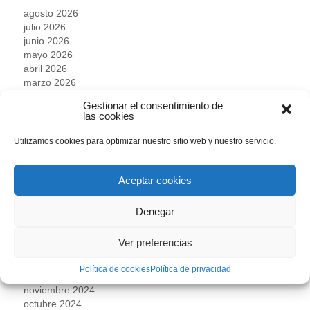
agosto 2026
julio 2026
junio 2026
mayo 2026
abril 2026
marzo 2026
febrero 2026
Gestionar el consentimiento de
enero 2026
las cookies
noviembre 2025
octubre 2025
Utilizamos cookies para optimizar nuestro sitio web y nuestro servicio.
septiembre 2025
agosto 2025
julio 2025
Aceptar cookies
junio 2025
mayo 2025
Denegar
abril 2025
marzo 2025
Ver preferencias
febrero 2025
enero 2025
Política de cookies
Política de privacidad
diciembre 2024
noviembre 2024
octubre 2024