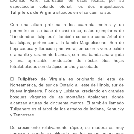
Evaristo Valle, sobresalen en estas fechas, por su
espectacular colorido otoñal, los dos majestuosos
Tulipiferos de Virginia
situados en el su camino sur.
Con una altura próxima a los cuarenta metros y un
perímetro en su base de casi cinco, estos ejemplares de
“Liriodendron tulipifera”, también conocido como árbol de
las tulipas, pertenecen a la familia Magnoliaceae. Son de
hoja caduca y floración primaveral, en colores verde pálido
o amarillo y raramente blancas, con una banda anaranjada
y una apreciable producción de néctar. Sus hojas
tetralobuladas son de ápice ancho y escobado.
El
Tulipifero de Virginia
es originario del este de
Norteamérica, del sur de Ontario al este de Illinois, sur de
Nueva Inglaterra, Florida y Luisiana, creciendo en grandes
bosques vírgenes de las montañas Apalaches, donde
alcanzan alturas de cincuenta metros. El también llamado
Tulipanero es el árbol de los estados de Indiana, Kentucky
y Tennessee.
De crecimiento relativamente rápido, su madera es muy
apreciada siendo ya utilizada por los indios americanos