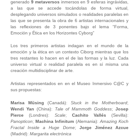
generado
9 metaversos
inmersos en 9 esferas ingrávidas,
a las que se accede tocándolas de forma virtual,
desplegando universos simulados o realidades paralelas en
las que se presenta la obra de 6 artistas internacionales y
las reflexiones de 3 ponentes bajo el lema “Forma,
Emoción y Ética en los Horizontes Cyborg”
Los tres primeros artistas indagan en el mundo de la
emoción y la ética en un contexto Ciborg mientras que los
tres restantes lo hacen en el de las formas y la luz. Cada
universo virtual o realidad paralela es en sí misma una
creación multidisciplinar de arte.
Artistas representados en en el Museo Inmersivo C@C y
sus propuestas:
Marisa Müsing
(Canadá):
Stuck in the Motherboard
;
Wendi Yan
(China):
Tale of Mammoth Goddess
;
Josep
Pierce
(Londres):
Scale
;
Cachito Vallés
(Sevilla):
Panopticon
;
Machina Infinitum
(Alemania):
Amazing Koch
Fractal Inside a Huge Dome
;
Jorge Jiménez Azcue
(Madrid):
Margarita electrónica