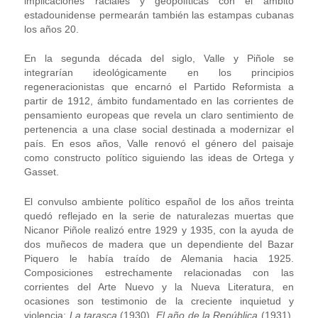
implicaciones raciales y geopolíticas con el ámbito
estadounidense permearán también las estampas cubanas
los años 20.
En la segunda década del siglo, Valle y Piñole se
integrarían ideológicamente en los principios
regeneracionistas que encarnó el Partido Reformista a
partir de 1912, ámbito fundamentado en las corrientes de
pensamiento europeas que revela un claro sentimiento de
pertenencia a una clase social destinada a modernizar el
país. En esos años, Valle renovó el género del paisaje
como constructo político siguiendo las ideas de Ortega y
Gasset.
El convulso ambiente político español de los años treinta
quedó reflejado en la serie de naturalezas muertas que
Nicanor Piñole realizó entre 1929 y 1935, con la ayuda de
dos muñecos de madera que un dependiente del Bazar
Piquero le había traído de Alemania hacia 1925.
Composiciones estrechamente relacionadas con las
corrientes del Arte Nuevo y la Nueva Literatura, en
ocasiones son testimonio de la creciente inquietud y
violencia:
La tarasca
(1930),
El año de la República
(1931),