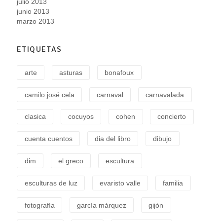
julio 2013
junio 2013
marzo 2013
ETIQUETAS
arte
asturas
bonafoux
camilo josé cela
carnaval
carnavalada
clasica
cocuyos
cohen
concierto
cuenta cuentos
dia del libro
dibujo
dim
el greco
escultura
esculturas de luz
evaristo valle
familia
fotografía
garcía márquez
gijón