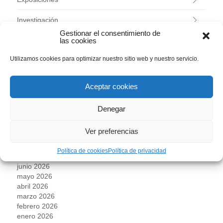
Investigación
Gestionar el consentimiento de
las cookies
Jardín Histórico
Utilizamos cookies para optimizar nuestro sitio web y nuestro servicio.
Programas educativos
Talleres
Aceptar cookies
Uncategorized
Denegar
Ver preferencias
ARCHIVOS
Política de cookies
Política de privacidad
julio 2026
junio 2026
mayo 2026
abril 2026
marzo 2026
febrero 2026
enero 2026