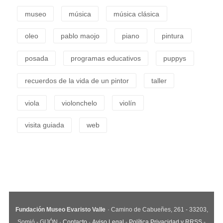
museo
música
música clásica
oleo
pablo maojo
piano
pintura
posada
programas educativos
puppys
recuerdos de la vida de un pintor
taller
viola
violonchelo
violín
visita guiada
web
Fundación Museo Evaristo Valle
· Camino de Cabueñes, 261 - 33203,
Somió - GIJÓN ·
Contacto
·
Aviso Legal
-
Política Privacidad y RRSS
-