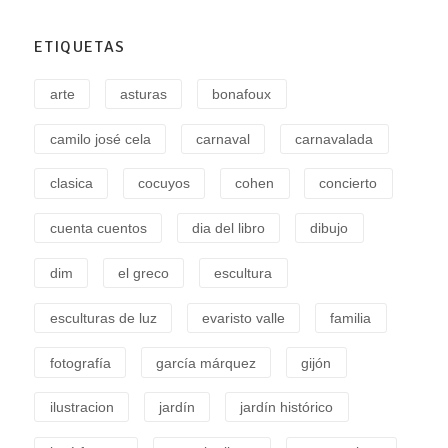
ETIQUETAS
arte
asturas
bonafoux
camilo josé cela
carnaval
carnavalada
clasica
cocuyos
cohen
concierto
cuenta cuentos
dia del libro
dibujo
dim
el greco
escultura
esculturas de luz
evaristo valle
familia
fotografía
garcía márquez
gijón
ilustracion
jardín
jardín histórico