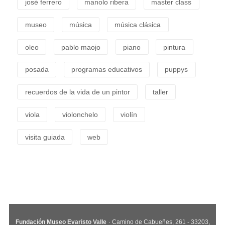
josé ferrero
manolo ribera
master class
museo
música
música clásica
oleo
pablo maojo
piano
pintura
posada
programas educativos
puppys
recuerdos de la vida de un pintor
taller
viola
violonchelo
violín
visita guiada
web
Fundación Museo Evaristo Valle
· Camino de Cabueñes, 261 - 33203,