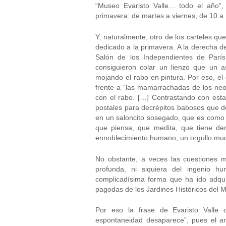
“Museo Evaristo Valle… todo el año”,
primavera: de martes a viernes, de 10 a
Y, naturalmente, otro de los carteles q
dedicado a la primavera. A la derecha 
Salón de los Independientes de Parí
consiguieron colar un lienzo que un 
mojando el rabo en pintura. Por eso, el 
frente a “las mamarrachadas de los neo
con el rabo. […] Contrastando con esta 
postales para decrépitos babosos que de
en un saloncito sosegado, que es como u
que piensa, que medita, que tiene den
ennoblecimiento humano, un orgullo m
No obstante, a veces las cuestiones m
profunda, ni siquiera del ingenio h
complicadísima forma que ha ido adqui
pagodas de los Jardines Históricos del Mu
Por eso la frase de Evaristo Vall
espontaneidad desaparece”, pues el art