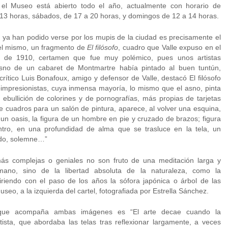
 el Museo está abierto todo el año, actualmente con horario de
 13 horas, sábados, de 17 a 20 horas, y domingos de 12 a 14 horas.
ue ya han podido verse por los mupis de la ciudad es precisamente el
del mismo, un fragmento de
El filósofo
, cuadro que Valle expuso en el
s de 1910, certamen que fue muy polémico, pues unos artistas
asno de un cabaret de Montmartre había pintado al buen tuntún,
crítico Luis Bonafoux, amigo y defensor de Valle, destacó El filósofo
impresionistas, cuya inmensa mayoría, lo mismo que el asno, pinta
ebullición de colorines y de pornografías, más propias de tarjetas
 cuadros para un salón de pintura, aparece, al volver una esquina,
n oasis, la figura de un hombre en pie y cruzado de brazos; figura
tro, en una profundidad de alma que se trasluce en la tela, un
udo, solemne…”
ás complejas o geniales no son fruto de una meditación larga y
umano, sino de la libertad absoluta de la naturaleza, como la
riendo con el paso de los años la sófora japónica o árbol de las
seo, a la izquierda del cartel, fotografiada por Estrella Sánchez.
e que acompaña ambas imágenes es “El arte decae cuando la
ista, que abordaba las telas tras reflexionar largamente, a veces