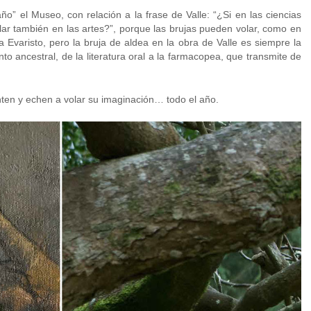
año” el Museo, con relación a la frase de Valle: “¿Si en las ciencias
ar también en las artes?”, porque las brujas pueden volar, como en
 Evaristo, pero la bruja de aldea en la obra de Valle es siempre la
o ancestral, de la literatura oral a la farmacopea, que transmite de
nten y echen a volar su imaginación… todo el año.