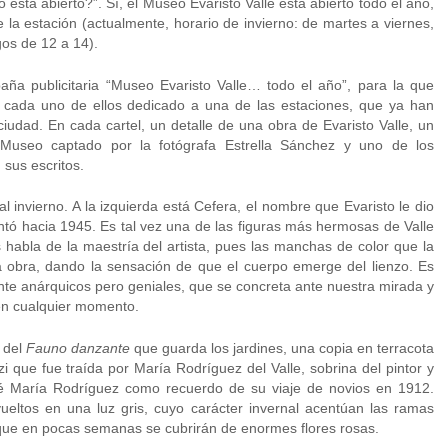
está abierto?”. Sí, el Museo Evaristo Valle está abierto todo el año,
 la estación (actualmente, horario de invierno: de martes a viernes,
os de 12 a 14).
ña publicitaria “Museo Evaristo Valle… todo el año”, para la que
, cada uno de ellos dedicado a una de las estaciones, que ya han
iudad. En cada cartel, un detalle de una obra de Evaristo Valle, un
l Museo captado por la fotógrafa Estrella Sánchez y uno de los
sus escritos.
l invierno. A la izquierda está Cefera, el nombre que Evaristo le dio
tó hacia 1945. Es tal vez una de las figuras más hermosas de Valle
s habla de la maestría del artista, pues las manchas de color que la
 obra, dando la sensación de que el cuerpo emerge del lienzo. Es
nte anárquicos pero geniales, que se concreta ante nuestra mirada y
en cualquier momento.
a del
Fauno danzante
que guarda los jardines, una copia en terracota
zi que fue traída por María Rodríguez del Valle, sobrina del pintor y
é María Rodríguez como recuerdo de su viaje de novios en 1912.
eltos en una luz gris, cuyo carácter invernal acentúan las ramas
ue en pocas semanas se cubrirán de enormes flores rosas.