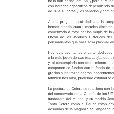
no lo han hecho, es: “Ah, ¿pero el Museo 
con horarios específicos dependiendo de
de 10 a 13 horas y los sábados y doming
A esta pregunta está dedicada la campa
hemos creado cuatro carteles distintos
comenzado a rotar por los mupis de la c
rincón de los Jardines Históricos de
pensamientos que Valle solía plasmar en 
Hoy les presentamos el cartel dedicado a
a la más joven de
Las tres brujas
que pin
y, al contemplarla con detenimiento, no
componen se funden con el fondo de la
gracias a los trazos negros, aparenteme
también nos mira, pudiendo esfumarse 
La postura de Cefera se relaciona con l
del conservado en la Galería de los Uffi
fundadora del Museo, y su marido Jos
Tanto Cefera como el Fauno están envu
desnudas de la Magnolia soulangeana, q