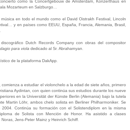
concierto como la Concertgebouw de Amsterdam, Konzerthaus en
, Sala Mozarteum en Salzburgo…
e música en todo el mundo como el David Oistrakh Festival, Lincoln
tival… y en países como EEUU, España, Francia, Alemania, Brasil,
.
o discográfico Dutch Records Company con obras del compositor
dagio para viola
dedicado al Sr. Abrahamyan.
ístico de la plataforma DakApp.
omienza a estudiar el violonchelo a la edad de siete años, primero
istiana Aydintan, con quien continúa sus estudios durante los nueve
eriores en la Universität der Künste Berlin (Alemania) bajo la tutela
nte Martin Löhr, ambos chelo solista en Berliner Philharmoniker. Se
 2004. Continúa su formación con el Solistendiplom en la misma
Diploma de Solista con Mención de Honor. Ha asistido a clases
 Noras, Jens-Peter Mainz y Heinrich Schiff.