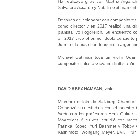
Ha realizado giras con Martha Argeric
Salvatore Accardo y Natalia Guttman entr
Después de colaborar con compositores 
como director y en 2017 realizó una gir
pianista Ivo Pogorelich. Su encuentro co
en 2017 creó el primer doble concierto
Jofre, el famoso bandoneonista argentin
Michael Guttman toca un violín Guarn
compositor italiano Giovanni Battista Viott
DAVID ABRAHAMYAN
, viola
Miembro solista de Salzburg Chamber 
Comenzó sus estudios con el maestro 
laude
con los profesores Henk Guittart 
Maastricht. A su vez, estudió con ma
Patinka Kopec, Yuri Bashmet y Tobby A
Kashimoto, Wolfgang Meyer, Liviu Pruna