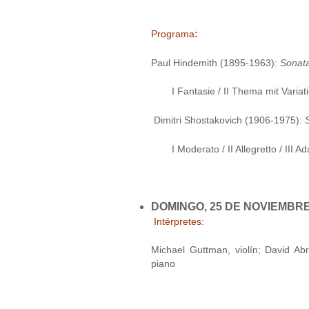
Programa
:
Paul Hindemith (1895-1963):
Sonata
I Fantasie / II Thema mit Variati
Dimitri Shostakovich (1906-1975):
I Moderato / II Allegretto / III Ad
DOMINGO, 25 DE NOVIEMBRE,
Intérpretes
:
Michael Guttman, violín; David Abr
piano