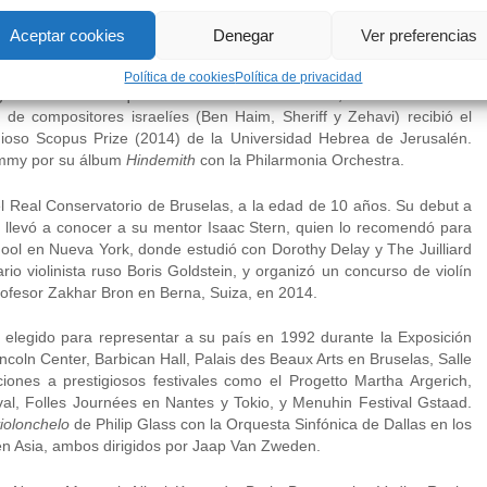
de orquesta y director musical de importantes festivales por todo el
Aceptar cookies
Denegar
Ver preferencias
erto, Crans Montana Classics en Suiza, Le Printemps du Violon en
mbién es director musical de la Sinfónica del Valle de Napa y la
Política de cookies
Política de privacidad
abado con la Orquesta Filarmónica de Londres, de tres conciertos
s de compositores israelíes (Ben Haim, Sheriff y Zehavi) recibió el
tigioso Scopus Prize (2014) de la Universidad Hebrea de Jerusalén.
ammy por su álbum
Hindemith
con la Philarmonia Orchestra.
 el Real Conservatorio de Bruselas, a la edad de 10 años. Su debut a
o llevó a conocer a su mentor Isaac Stern, quien lo recomendó para
chool en Nueva York, donde estudió con Dorothy Delay y The Juilliard
io violinista ruso Boris Goldstein, y organizó un concurso de violín
ofesor Zakhar Bron en Berna, Suiza, en 2014.
ue elegido para representar a su país en 1992 durante la Exposición
Lincoln Center, Barbican Hall, Palais des Beaux Arts en Bruselas, Salle
aciones a prestigiosos festivales como el Progetto Martha Argerich,
val, Folles Journées en Nantes y Tokio, y Menuhin Festival Gstaad.
violonchelo
de Philip Glass con la Orquesta Sinfónica de Dallas en los
en Asia, ambos dirigidos por Jaap Van Zweden.