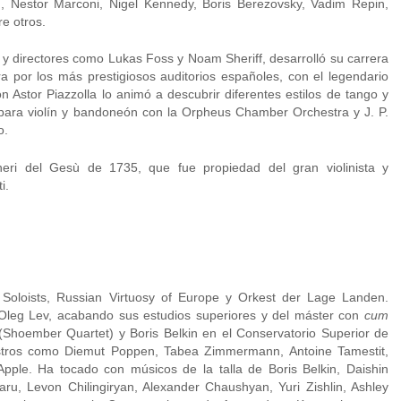
h, Nestor Marconi, Nigel Kennedy, Boris Berezovsky, Vadim Repin,
e otros.
y directores como Lukas Foss y Noam Sheriff, desarrolló su carrera
a por los más prestigiosos auditorios españoles, con el legendario
n Astor Piazzolla lo animó a descubrir diferentes estilos de tango y
 para violín y bandoneón con la Orpheus Chamber Orchestra y J. P.
o.
eri del Gesù de 1735, que fue propiedad del gran violinista y
i.
Soloists, Russian Virtuosy of Europe y Orkest der Lage Landen.
Oleg Lev, acabando sus estudios superiores y del máster con
cum
(Shoember Quartet) y Boris Belkin en el Conservatorio Superior de
estros como Diemut Poppen, Tabea Zimmermann, Antoine Tamestit,
pple. Ha tocado con músicos de la talla de Boris Belkin, Daishin
ru, Levon Chilingiryan, Alexander Chaushyan, Yuri Zishlin, Ashley