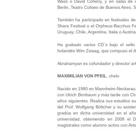
Wass o David Coheny, y en salas de 
Berlin, Teatro Coliseo de Buenos Aires
También ha participado en festivales d
Share Festival o el Orpheus-Bacchus Fe
Uruguay, Chile, Argentina, Italia o Austria
Ha grabado varios CD´s bajo el sell
holandés Wim Zwaag, que compuso el
A
Abrahamyan es cofundador y director art
MAXIMILIAN VON PFEIL
, chelo
Nacido en 1980 en Mannheim-Neckarau, c
con Ulrich Birnbaum y más tarde con Chr
años siguientes. Realiza sus estudios sup
del Prof. Wolfgang Böttcher y su asiste
gradúa en dicha universidad en el año
universidad, obteniendo en 2008 el 
magistrales como alumno activo con Arto