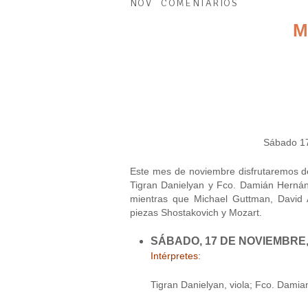
NOV
COMENTARIOS
M
Sábado 17
Este mes de noviembre disfrutaremos d
Tigran Danielyan y Fco. Damián Hernán
mientras que Michael Guttman, David 
piezas Shostakovich y Mozart.
SÁBADO, 17 DE NOVIEMBRE, 
Intérpretes
:
Tigran Danielyan, viola; Fco. Dami