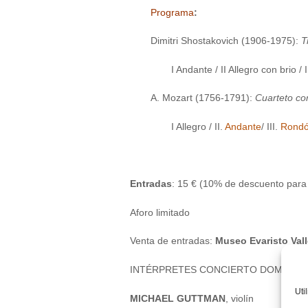
Programa
:
Dimitri Shostakovich (1906-1975):
T
I Andante / II Allegro con brio / I
A. Mozart (1756-1791):
Cuarteto con
I Allegro / II.
Andante
/ III.
Rond
Entradas
: 15 € (10% de descuento para
Aforo limitado
Venta de entradas:
Museo Evaristo Val
INTÉRPRETES CONCIERTO DOMINGO 
Uti
MICHAEL GUTTMAN
, violín