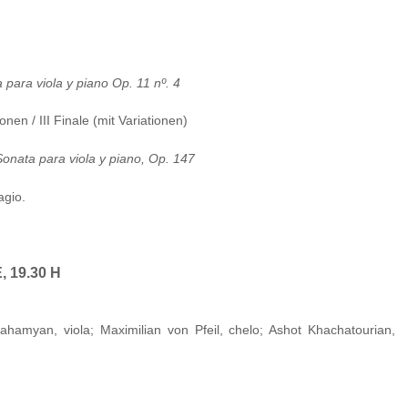
 para viola y piano Op. 11 nº. 4
onen / III Finale (mit Variationen)
Sonata para viola y piano, Op. 147
agio.
 19.30 H
ahamyan, viola; Maximilian von Pfeil, chelo; Ashot Khachatourian,