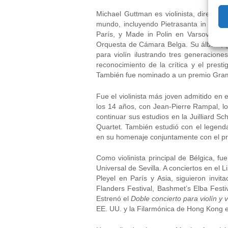
Michael Guttman es violinista, director 
mundo, incluyendo Pietrasanta in Conc
París, y Made in Polin en Varsovia. Ta
Orquesta de Cámara Belga. Su álbum, gr
para violín ilustrando tres generacione
reconocimiento de la crítica y el pres
También fue nominado a un premio Gr
Fue el violinista más joven admitido en
los 14 años, con Jean-Pierre Rampal, l
continuar sus estudios en la Juilliard S
Quartet. También estudió con el legendar
en su homenaje conjuntamente con el pr
Como violinista principal de Bélgica, f
Universal de Sevilla. A conciertos en el 
Pleyel en París y Asia, siguieron invit
Flanders Festival, Bashmet’s Elba Festi
Estrenó el
Doble concierto para violín y 
EE. UU. y la Filarmónica de Hong Kong 