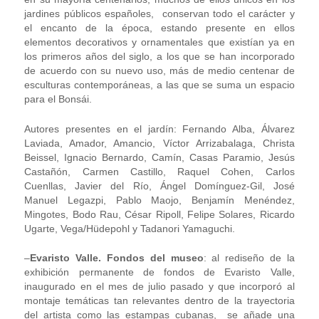
jardines públicos españoles, conservan todo el carácter y
el encanto de la época, estando presente en ellos
elementos decorativos y ornamentales que existían ya en
los primeros años del siglo, a los que se han incorporado
de acuerdo con su nuevo uso, más de medio centenar de
esculturas contemporáneas, a las que se suma un espacio
para el Bonsái.
Autores presentes en el jardín: Fernando Alba, Álvarez
Laviada, Amador, Amancio, Víctor Arrizabalaga, Christa
Beissel, Ignacio Bernardo, Camín, Casas Paramio, Jesús
Castañón, Carmen Castillo, Raquel Cohen, Carlos
Cuenllas, Javier del Río, Ángel Domínguez-Gil, José
Manuel Legazpi, Pablo Maojo, Benjamín Menéndez,
Mingotes, Bodo Rau, César Ripoll, Felipe Solares, Ricardo
Ugarte, Vega/Hüdepohl y Tadanori Yamaguchi.
–
Evaristo Valle. Fondos del museo
: al rediseño de la
exhibición permanente de fondos de Evaristo Valle,
inaugurado en el mes de julio pasado y que incorporó al
montaje temáticas tan relevantes dentro de la trayectoria
del artista como las estampas cubanas, se añade una