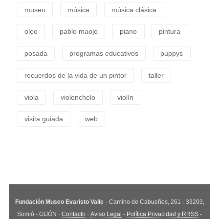
museo
música
música clásica
oleo
pablo maojo
piano
pintura
posada
programas educativos
puppys
recuerdos de la vida de un pintor
taller
viola
violonchelo
violín
visita guiada
web
Fundación Museo Evaristo Valle
· Camino de Cabueñes, 261 - 33203,
Somió - GIJÓN ·
Contacto
·
Aviso Legal
-
Política Privacidad y RRSS
-