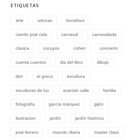
ETIQUETAS
arte
asturas
bonafoux
camilo josé cela
carnaval
carnavalada
clasica
cocuyos
cohen
concierto
cuenta cuentos
dia del libro
dibujo
dim
el greco
escultura
esculturas de luz
evaristo valle
familia
fotografía
garcía márquez
gijón
ilustracion
jardín
jardín histórico
josé ferrero
manolo ribera
master class