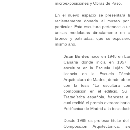
microexposiciones y Obras de Paso.
En el nuevo espacio se presentará l
recientemente donada al museo por 
particular. Esta escultura pertenece a u
únicas modeladas directamente en c
bronce y patinadas, que se expusie
mismo año.
Juan Bordes
nace en 1948 en La
Canaria donde inicia en 1957 
escultura en la Escuela Luján P
licencia en la Escuela Técni
Arquitectura de Madrid, donde obte
con la tesis “La escultura c
composición en el edificio. Su
Tratadística española, francesa e 
cual recibió el premio extraordinari
Politécnica de Madrid a la tesis doct
Desde 1998 es profesor titular de
Composición Arquitectónica, s