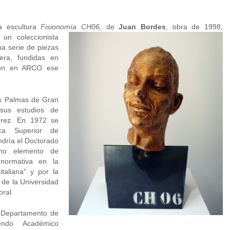
a escultura
Fisionomía CH06
, de
Juan Bordes
, obra de 1998,
un coleccionista
na serie de piezas
era, fundidas en
ron en ARCO ese
s Palmas de Gran
sus estudios de
érez. En 1972 se
ca Superior de
ndría el Doctorado
omo elemento de
 normativa en la
italiana” y por la
o de la Universidad
oral.
l Departamento de
iendo Académico