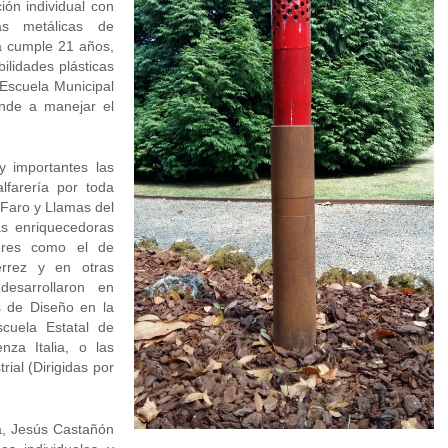
ión individual con
as metálicas de
ta cumple 21 años,
ilidades plásticas
 Escuela Municipal
nde a manejar el
 importantes las
alfarería por toda
 Faro y Llamas del
s enriquecedoras
leres como el de
érrez y en otras
esarrollaron en
s de Diseño en la
cuela Estatal de
nza Italia, o las
ial (Dirigidas por
ca, Jesús Castañón