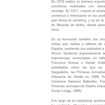
En 1976 realiza su primera exposic
esculturas realizadas con piez
reciclaje. En 1977, cuando el artis
comienza a interesarse en las posib
que ofrece la cerámica, y es en la
de Miranda de Avilés, donde apre
torno.
En su formación también son muy
visitas que realiza a talleres de 
España, asistiendo con asiduidad a
Mouro. Destacan especialmente la
experiencias acumuladas en tal
Francisco Arenas o Daniel Guit
actividades como las que se d
Sargadelos, las Primeras Jornada
Artesanía de Sevilla en 1986, Es
Cerámica Gaetano Ballardini, Fae
Primeras Jornadas de Diseño Industr
Durán Lóriga, 1989).
A lo largo de su trayectoria artísti