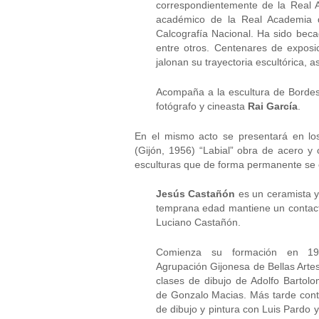
correspondientemente de la Real
académico de la Real Academia 
Calcografía Nacional. Ha sido be
entre otros. Centenares de exposi
jalonan su trayectoria escultórica, 
Acompaña a la escultura de Bordes u
fotógrafo y cineasta
Rai García
.
En el mismo acto se presentará en los
(Gijón, 1956) “Labial” obra de acero y
esculturas que de forma permanente se
Jesús Castañón
es un ceramista y 
temprana edad mantiene un contacto 
Luciano Castañón.
Comienza su formación en 19
Agrupación Gijonesa de Bellas Arte
clases de dibujo de Adolfo Bartolo
de Gonzalo Macias. Más tarde cont
de dibujo y pintura con Luis Pardo y