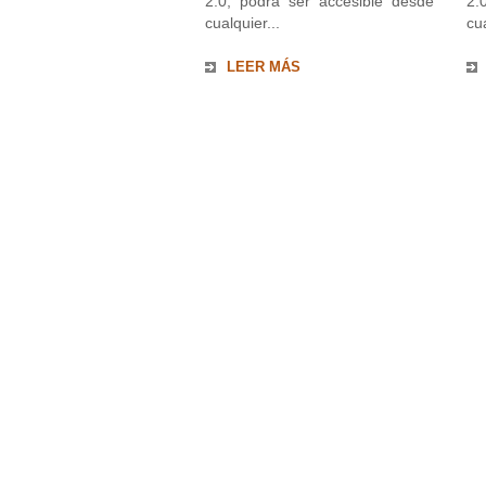
2.0, podrá ser accesible desde
2.
cualquier...
cua
LEER MÁS