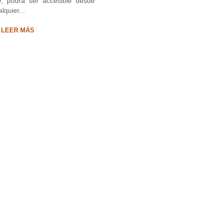
0, podrá ser accesible desde
lquier...
LEER MÁS