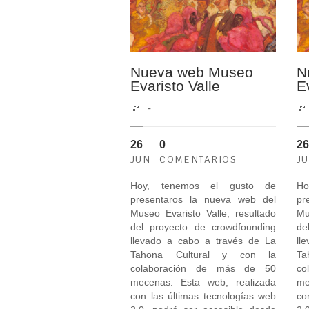
Nueva web Museo
N
Evaristo Valle
E
-
26
0
26
JUN
COMENTARIOS
J
Hoy, tenemos el gusto de
Ho
presentaros la nueva web del
pr
Museo Evaristo Valle, resultado
Mu
del proyecto de crowdfounding
de
llevado a cabo a través de La
ll
Tahona Cultural y con la
Ta
colaboración de más de 50
co
mecenas. Esta web, realizada
me
con las últimas tecnologías web
co