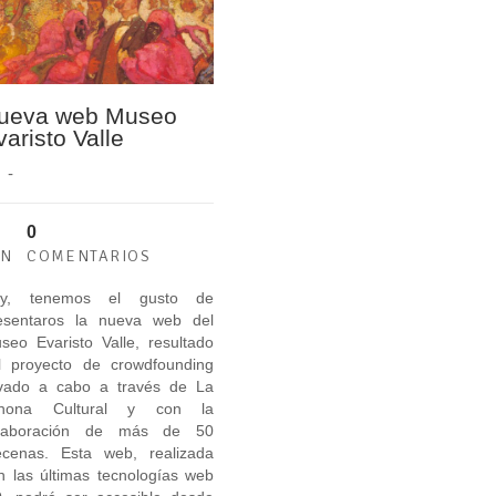
ueva web Museo
varisto Valle
-
0
UN
COMENTARIOS
y, tenemos el gusto de
esentaros la nueva web del
seo Evaristo Valle, resultado
l proyecto de crowdfounding
evado a cabo a través de La
hona Cultural y con la
laboración de más de 50
cenas. Esta web, realizada
n las últimas tecnologías web