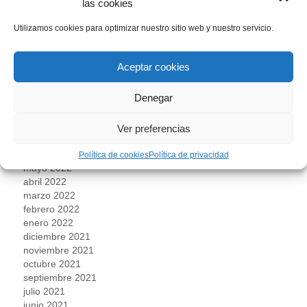
las cookies
mayo 2023
abril 2023
Utilizamos cookies para optimizar nuestro sitio web y nuestro servicio.
marzo 2023
febrero 2023
enero 2023
Aceptar cookies
diciembre 2022
noviembre 2022
Denegar
octubre 2022
septiembre 2022
agosto 2022
Ver preferencias
julio 2022
junio 2022
Política de cookies
Política de privacidad
mayo 2022
abril 2022
marzo 2022
febrero 2022
enero 2022
diciembre 2021
noviembre 2021
octubre 2021
septiembre 2021
julio 2021
junio 2021