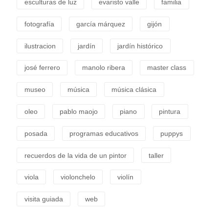
esculturas de luz
evaristo valle
familia
fotografía
garcía márquez
gijón
ilustracion
jardín
jardín histórico
josé ferrero
manolo ribera
master class
museo
música
música clásica
oleo
pablo maojo
piano
pintura
posada
programas educativos
puppys
recuerdos de la vida de un pintor
taller
viola
violonchelo
violín
visita guiada
web