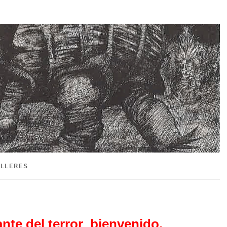
ALLERES
nte del terror
,
bienvenido.