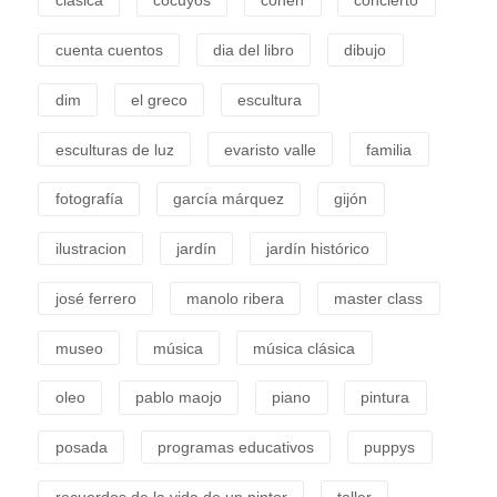
clasica
cocuyos
cohen
concierto
cuenta cuentos
dia del libro
dibujo
dim
el greco
escultura
esculturas de luz
evaristo valle
familia
fotografía
garcía márquez
gijón
ilustracion
jardín
jardín histórico
josé ferrero
manolo ribera
master class
museo
música
música clásica
oleo
pablo maojo
piano
pintura
posada
programas educativos
puppys
recuerdos de la vida de un pintor
taller