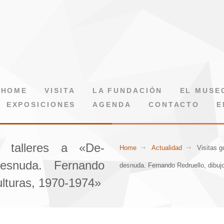
HOME
VISITA
LA FUNDACIÓN
EL MUSE
EXPOSICIONES
AGENDA
CONTACTO
E
y talleres a «De-
Home
Actualidad
Visitas g
desnuda. Fernando
desnuda. Fernando Redruello, dibuj
ulturas, 1970-1974»