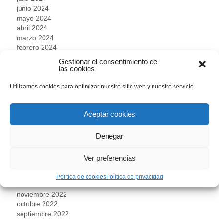
junio 2024
mayo 2024
abril 2024
marzo 2024
febrero 2024
enero 2024
Gestionar el consentimiento de
diciembre 2023
las cookies
noviembre 2023
octubre 2023
Utilizamos cookies para optimizar nuestro sitio web y nuestro servicio.
septiembre 2023
agosto 2023
Aceptar cookies
julio 2023
junio 2023
mayo 2023
Denegar
abril 2023
marzo 2023
Ver preferencias
febrero 2023
enero 2023
Política de cookies
Política de privacidad
diciembre 2022
noviembre 2022
octubre 2022
septiembre 2022