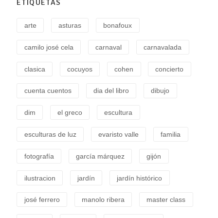
ETIQUETAS
arte
asturas
bonafoux
camilo josé cela
carnaval
carnavalada
clasica
cocuyos
cohen
concierto
cuenta cuentos
dia del libro
dibujo
dim
el greco
escultura
esculturas de luz
evaristo valle
familia
fotografía
garcía márquez
gijón
ilustracion
jardín
jardín histórico
josé ferrero
manolo ribera
master class