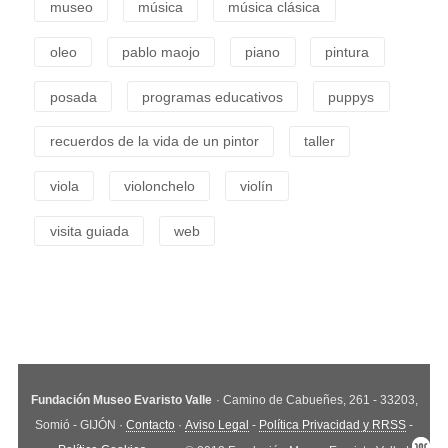
museo
música
música clásica
oleo
pablo maojo
piano
pintura
posada
programas educativos
puppys
recuerdos de la vida de un pintor
taller
viola
violonchelo
violín
visita guiada
web
Fundación Museo Evaristo Valle
· Camino de Cabueñes, 261 - 33203,
Somió - GIJÓN ·
Contacto
·
Aviso Legal
-
Política Privacidad y RRSS
-