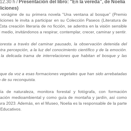
12.30 h /
Presentación del libro: “En la vereda”, de Noelia
diciones)
a vorágine de su primera novela “Una ventana al bosque” (Premio
iciones le invita a participar en su Colección Paseos (Literatura de
sta creación literaria de no ficción, se adentra en la visión sensible
l medio, invitándonos a respirar, contemplar, crecer, caminar y sentir.
oresta a través del caminar pausado, la observación detenida del
ra percepción, a la luz del conocimiento científico y de la emoción.
y la delicada trama de interrelaciones que habitan el bosque y las
y que da voz a esas formaciones vegetales que han sido arrebatadas
 de su reconquista.
a de naturaleza, monitora forestal y fotógrafa, con formación
educación medioambiental y como guía de montaña y jardín, así como
ura 2023. Además, en el Museo, Noelia es la responsable de la parte
Educativos.