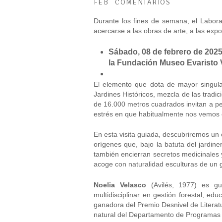
FEB
COMENTARIOS
Durante los fines de semana, el Labora
acercarse a las obras de arte, a las expos
Sábado, 08 de febrero de 2025,
la Fundación Museo Evaristo 
El elemento que dota de mayor singula
Jardines Históricos, mezcla de las tradici
de 16.000 metros cuadrados invitan a per
estrés en que habitualmente nos vemos 
En esta visita guiada, descubriremos un
orígenes que, bajo la batuta del jardine
también encierran secretos medicinales y
acoge con naturalidad esculturas de un gr
Noelia Velasco
(Avilés, 1977) es guí
multidisciplinar en gestión forestal, 
ganadora del Premio Desnivel de Literat
natural del Departamento de Programas 