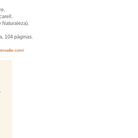
re.
arell.
e Naturaleza).
a, 104 páginas.
stovalle.com/