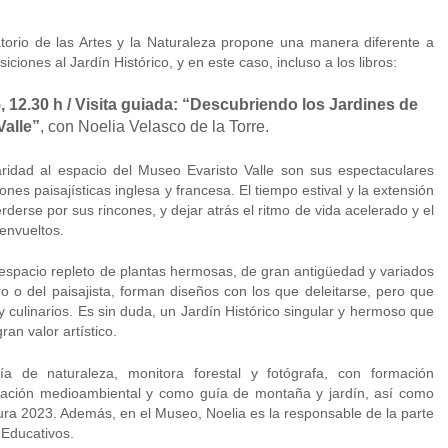
torio de las Artes y la Naturaleza propone una manera diferente a
iciones al Jardín Histórico, y en este caso, incluso a los libros:
 12.30 h / Visita guiada: “Descubriendo los Jardines de
Valle”
, con Noelia Velasco de la Torre.
ridad al espacio del Museo Evaristo Valle son sus espectaculares
ones paisajísticas inglesa y francesa. El tiempo estival y la extensión
derse por sus rincones, y dejar atrás el ritmo de vida acelerado y el
envueltos.
 espacio repleto de plantas hermosas, de gran antigüedad y variados
ro o del paisajista, forman diseños con los que deleitarse, pero que
 culinarios. Es sin duda, un Jardín Histórico singular y hermoso que
an valor artístico.
a de naturaleza, monitora forestal y fotógrafa, con formación
educación medioambiental y como guía de montaña y jardín, así como
ura 2023. Además, en el Museo, Noelia es la responsable de la parte
Educativos.