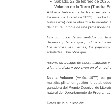
Sábado, 22 de febrero de 2025, 
Velasco de la Torre (Tundra E
A Noelia Velasco de la Torre, en plen
Desnivel de Literatura 2023), Tundra Ed
Naturaleza) con la obra “En la vereda”. E
del natural, propia de una profesional de
Una comunión de los sentidos con la fl
derredor y del eco que produce en nuest
Los árboles, las hierbas, los pájaros 
arboledas. Una obra que
recorre un bosque de ribera asturiano 
a la naturaleza y que viven en el empeño
Noelia Velasco
(Avilés, 1977) es guí
multidisciplinar en gestión forestal, 
ganadora del Premio Desnivel de Literat
natural del Departamento de Programas 
Datos de la publicación: