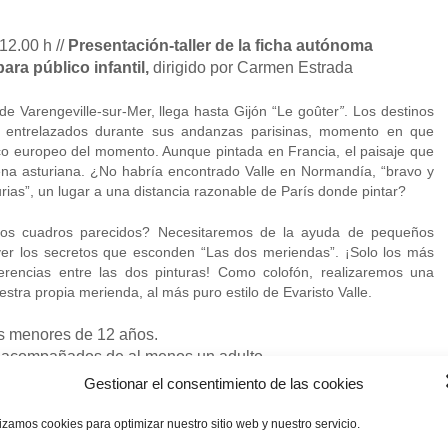
2.00 h //
Presentación-taller de la ficha autónoma
ara público infantil,
dirigido por Carmen Estrada
de Varengeville-sur-Mer, llega hasta Gijón “Le goûter
”
. Los destinos
n entrelazados durante sus andanzas parisinas, momento en que
ico europeo del momento. Aunque pintada en Francia, el paisaje que
na asturiana. ¿No habría encontrado Valle en Normandía, “bravo y
urias”, un lugar a una distancia razonable de París donde pintar?
os cuadros parecidos? Necesitaremos de la ayuda de pequeños
ver los secretos que esconden “Las dos meriendas”. ¡Solo los más
erencias entre las dos pinturas! Como colofón, realizaremos una
stra propia merienda, al más puro estilo de Evaristo Valle.
ñas menores de 12 años.
r acompañados de al menos un adulto.
 los visitantes hasta el fin de la exposición
“Las dos meriendas”
Gestionar el consentimiento de las cookies
lizamos cookies para optimizar nuestro sitio web y nuestro servicio.