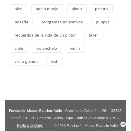
oleo
pablo maojo
piano
pintura
posada
programas educativos
puppys
recuerdos de la vida de un pintor
taller
viola
violonchelo
violín
visita guiada
web
Fundación Museo Evaristo Valle
· Camino de Cabueñes, 261 - 33203,
Somió - GIJÓN ·
Contacto
·
Aviso Legal
-
Política Privacidad y RRSS
-
Política Cookies
© 2013 Fundación Museo Evaristo Valle |