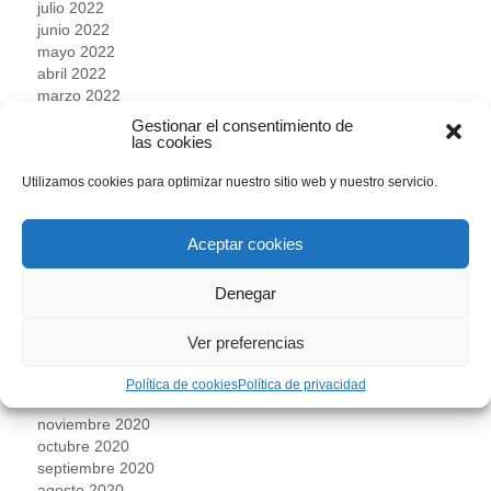
julio 2022
junio 2022
mayo 2022
abril 2022
marzo 2022
febrero 2022
Gestionar el consentimiento de
enero 2022
las cookies
diciembre 2021
Utilizamos cookies para optimizar nuestro sitio web y nuestro servicio.
noviembre 2021
octubre 2021
septiembre 2021
Aceptar cookies
julio 2021
junio 2021
Denegar
mayo 2021
abril 2021
marzo 2021
Ver preferencias
febrero 2021
enero 2021
Política de cookies
Política de privacidad
diciembre 2020
noviembre 2020
octubre 2020
septiembre 2020
agosto 2020