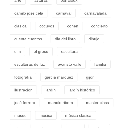
arte
asturas
bonafoux
camilo josé cela
carnaval
carnavalada
clasica
cocuyos
cohen
concierto
cuenta cuentos
dia del libro
dibujo
dim
el greco
escultura
esculturas de luz
evaristo valle
familia
fotografía
garcía márquez
gijón
ilustracion
jardín
jardín histórico
josé ferrero
manolo ribera
master class
museo
música
música clásica