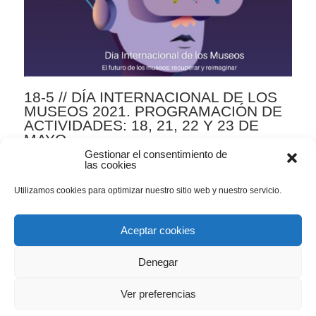
18-5 // DÍA INTERNACIONAL DE LOS
MUSEOS 2021. PROGRAMACIÓN DE
ACTIVIDADES: 18, 21, 22 Y 23 DE
MAYO.
Gestionar el consentimiento de
ARTE CONTEMPORÁNEO
,
EVARISTO VALLE
,
las cookies
EXPOSICIONES
,
JARDÍN HISTÓRICO
,
PROGRAMAS EDUCATIVOS
Utilizamos cookies para optimizar nuestro sitio web y nuestro servicio.
03
0
Aceptar cookies
MAY
COMENTARIOS
Denegar
DÍA INTERNACIONAL DE LOS MUSEOS -DIM- 2021 El
futuro de los museos: recuperar y reimaginar 18, 21, 22 y
23 de mayo de 2021 Un año más, el Museo Evaristo Valle
Ver preferencias
se une a la celebración del Día Internacional de los Museos